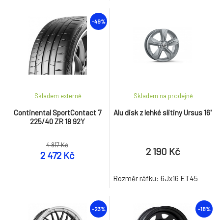
-49%
Skladem externě
Skladem na prodejně
Continental SportContact 7
Alu disk z lehké slitiny Ursus 16"
225/40 ZR 18 92Y
4 817 Kč
2 190 Kč
2 472 Kč
Rozměr ráfku: 6Jx16 ET45
-23%
-18%