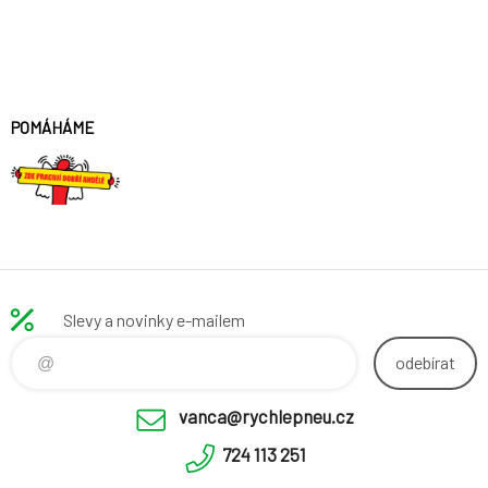
POMÁHÁME
Slevy a novinky e-mailem
odebírat
vanca@rychlepneu.cz
724 113 251