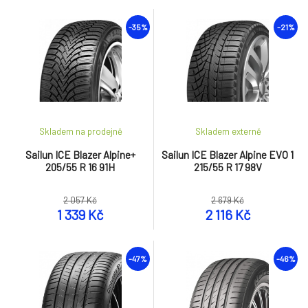
-35%
-21%
Skladem na prodejně
Skladem externě
Sailun ICE Blazer Alpine+
Sailun ICE Blazer Alpine EVO 1
205/55 R 16 91H
215/55 R 17 98V
2 057 Kč
2 679 Kč
1 339 Kč
2 116 Kč
-47%
-46%