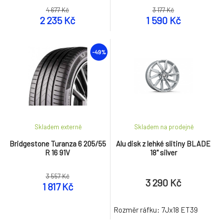
4 677 Kč
3 177 Kč
2 235 Kč
1 590 Kč
-49%
Skladem externě
Skladem na prodejně
Bridgestone Turanza 6 205/55
Alu disk z lehké slitiny BLADE
R 16 91V
18" silver
3 557 Kč
3 290 Kč
1 817 Kč
Rozměr ráfku: 7Jx18 ET39