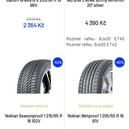
Barum Bravuris 6 205/60 R 16
Alu disk z lehké slitiny Asterion
96V
20" silver
3 543 Kč
4 390 Kč
2 364 Kč
Rozměr ráfku: 8Jx20 ET45
Rozměr ráfku: 9Jx20 ET42
-52%
-50%
Skladem externě
Skladem na prodejně
Nokian Seasonproof 1 215/65 R
Nokian Wetproof 1 205/55 R 16
16 102V
91V