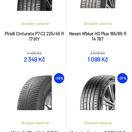
Skladem externě
Skladem externě
Pirelli Cinturato P7 C2 225/45 R
Nexen N'blue HD Plus 165/65 R
17 91Y
14 79T
4 400 Kč
2 046 Kč
2 349 Kč
1 099 Kč
-38%
-37%
Skladem externě
Skladem externě