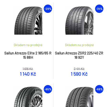
-29%
-34%
Skladem na prodejně
Skladem na prodejně
Sailun Atrezzo Elite 2 185/65 R
Sailun Atrezzo ZSR2 225/40 ZR
15 88H
18 92Y
1 616 Kč
2 414 Kč
1 140 Kč
1 590 Kč
-65%
-68%