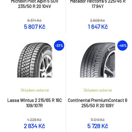
Michelin Pilot Alpin 5 SUV
Matador Hectorra 5 225/45 R
235/50 R 20 104V
17 94Y
9 374 Kč
2 609 Kč
5 807 Kč
1 647 Kč
-33%
-48%
Skladem externě
Skladem externě
Lassa Wintus 2 215/65 R 16C
Continental PremiumContact 6
109/107R
255/50 R 20 109Y
4 229 Kč
11 041 Kč
2 834 Kč
5 728 Kč