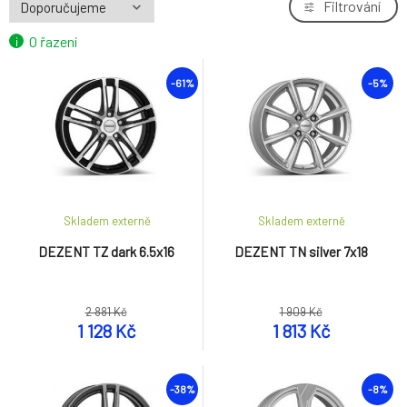
Filtrování
O řazení
-61%
-5%
Skladem externě
Skladem externě
DEZENT TZ dark 6.5x16
DEZENT TN silver 7x18
2 881 Kč
1 909 Kč
1 128 Kč
1 813 Kč
-38%
-8%