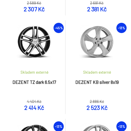
2 589 Kč
2 691 Kč
2 307 Kč
2 381 Kč
-45%
-13%
Skladem externě
Skladem externě
DEZENT TZ dark 6.5x17
DEZENT KB silver 8x19
4 404 Kč
2 886 Kč
2 414 Kč
2 523 Kč
-13%
-13%