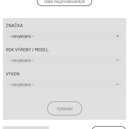
Další nejprodávanější
4.
6 532 Kč
DOTZ Talara bronze 8x18
-25%
5.
ZNAČKA
6 844 Kč
DOTZ Bilbao dark 9x19
-25%
6.
6 532 Kč
ROK VÝROBY / MODEL
DOTZ Bilbao blaze 9x19
-25%
7.
6 532 Kč
VÝKON
DOTZ Bilbao blaze 8.5x20
-25%
8.
7 419 Kč
Vyhledat
DOTZ Bilbao dark 8.5x19
-24%
9.
6 367 Kč