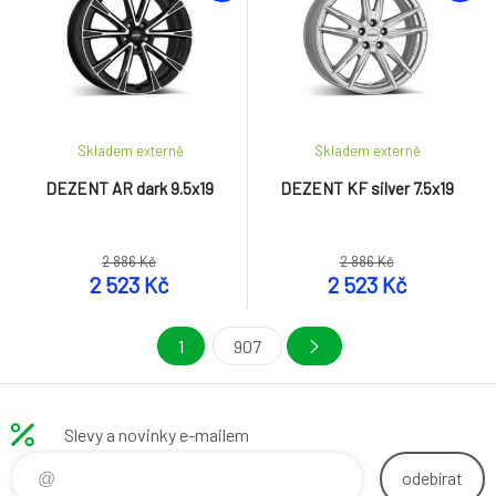
Skladem externě
Skladem externě
DEZENT AR dark 9.5x19
DEZENT KF silver 7.5x19
2 886 Kč
2 886 Kč
2 523 Kč
2 523 Kč
1
907
Slevy a novinky e-mailem
odebírat