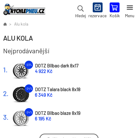
rezervace
Košík
Menu
Hledej
Alu kola
ALU KOLA
Nejprodávanější
DOTZ Bilbao dark 8x17
-23%
1.
4 922 Kč
DOTZ Talara black 8x18
-24%
2.
6 349 Kč
DOTZ Bilbao blaze 8x19
-24%
3.
6 195 Kč
DOTZ Bilbao blaze 9x19
-25%