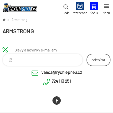
rezervace
Košík
Menu
Hledej
Armstrong
ARMSTRONG
Slevy a novinky e-mailem
odebírat
vanca@rychlepneu.cz
724 113 251