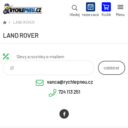
rezervace
Košík
Menu
Hledej
LAND ROVER
LAND ROVER
Slevy a novinky e-mailem
odebírat
vanca@rychlepneu.cz
724 113 251