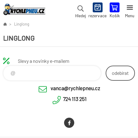
rezervace
Košík
Menu
Hledej
Linglong
LINGLONG
Slevy a novinky e-mailem
odebírat
vanca@rychlepneu.cz
724 113 251