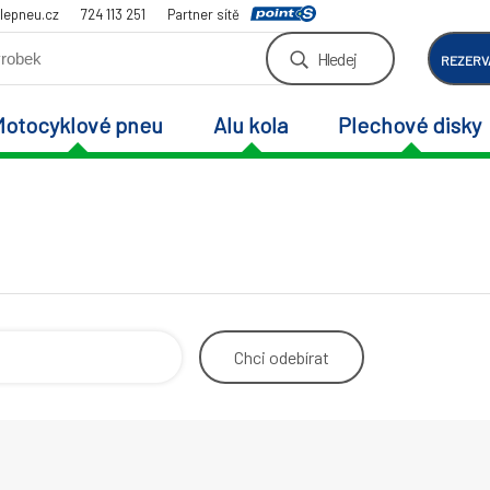
lepneu.cz
724 113 251
Partner sítě
Hledej
REZERV
Motocyklové pneu
Alu kola
Plechové disky
Chci
odebírat