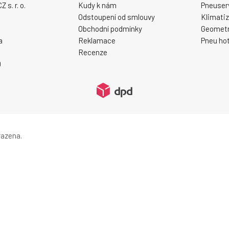
s. r. o.
Kudy k nám
Pneuser
Odstoupení od smlouvy
Klimati
Obchodní podmínky
Geometr
a
Reklamace
Pneu hot
Recenze
0
razena.