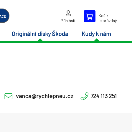
Košík
ACE
Přihlásit
je prázdný
Originální disky Škoda
Kudy k nám
vanca@rychlepneu.cz
724 113 251