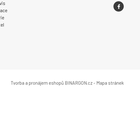
vis
zace
ie
el
Tvorba a pronájem eshopů
BINARGON.cz
-
Mapa stránek