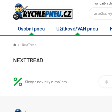
vanca@rych
Osobní pneu
Užitkové/VAN pneu
NextTread
NEXTTREAD
Slevy a novinky e-mailem