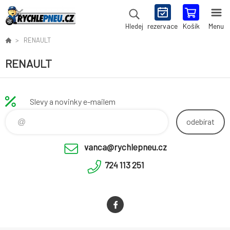
rezervace
Košík
Menu
Hledej
RENAULT
RENAULT
Slevy a novinky e-mailem
odebírat
vanca@rychlepneu.cz
724 113 251