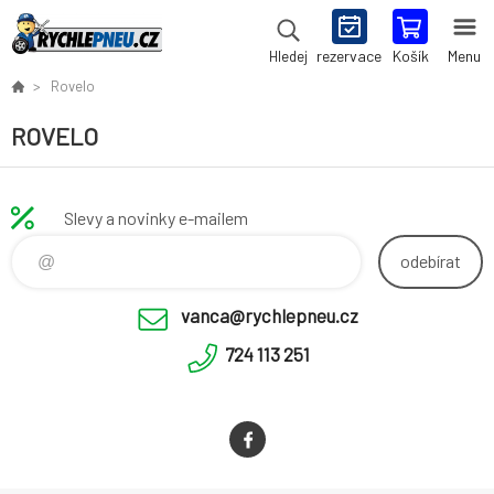
rezervace
Košík
Menu
Hledej
Rovelo
ROVELO
Slevy a novinky e-mailem
odebírat
vanca@rychlepneu.cz
724 113 251