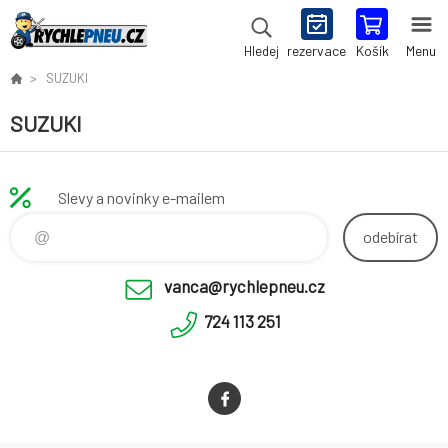
rezervace
Košík
Menu
Hledej
SUZUKI
SUZUKI
Slevy a novinky e-mailem
odebírat
vanca@rychlepneu.cz
724 113 251