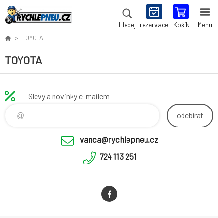
rezervace
Košík
Menu
Hledej
TOYOTA
TOYOTA
Slevy a novinky e-mailem
odebírat
vanca@rychlepneu.cz
724 113 251