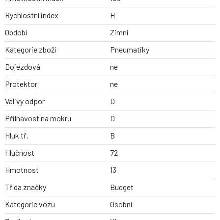
Rychlostní index
H
Období
Zimní
Kategorie zboží
Pneumatiky
Dojezdová
ne
Protektor
ne
Valivý odpor
D
Přilnavost na mokru
D
Hluk tř.
B
Hlučnost
72
Hmotnost
13
Třída značky
Budget
Kategorie vozu
Osobní