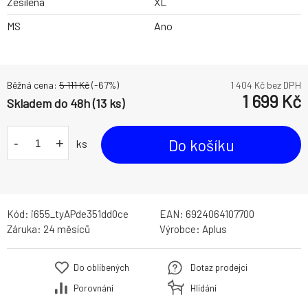
Zesílená
XL
MS
Ano
Běžná cena:
5 111
Kč
(-
67
%)
1 404
Kč bez DPH
1 699
Kč
Skladem do 48h (13 ks)
-
+
Do košíku
ks
Kód:
i655_tyAPde351dd0ce
EAN:
6924064107700
Záruka:
24 měsíců
Výrobce:
Aplus
Do oblíbených
Dotaz prodejci
Porovnání
Hlídání