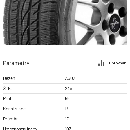
Parametry
Porovnání
Dezen
A502
Šířka
235
Profil
55
Konstrukce
R
Průměr
17
Hmotnostní index
103