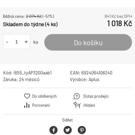
Běžná cena:
2 074
Kč
(-
51
%)
841
Kč bez DPH
1 018
Kč
Skladem do týdne (4 ks)
-
+
Do košíku
ks
Kód:
i655_tyAP3200aab1
EAN:
6924064108240
Záruka:
24 měsíců
Výrobce:
Aplus
Do oblíbených
Dotaz prodejci
Porovnání
Hlídání
Sdílet