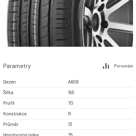
Parametry
Porovnání
Dezen
A609
Šířka
155
Profil
70
Konstrukce
R
Průměr
13
Hmotnostní index
75