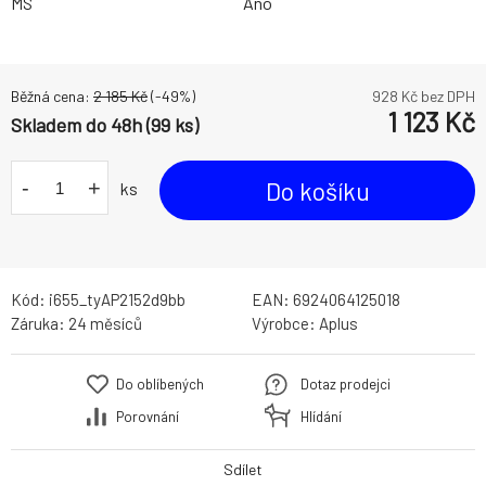
MS
Ano
Běžná cena:
2 185
Kč
(-
49
%)
928
Kč bez DPH
1 123
Kč
Skladem do 48h (99 ks)
-
+
Do košíku
ks
Kód:
i655_tyAP2152d9bb
EAN:
6924064125018
Záruka:
24 měsíců
Výrobce:
Aplus
Do oblíbených
Dotaz prodejci
Porovnání
Hlídání
Sdílet