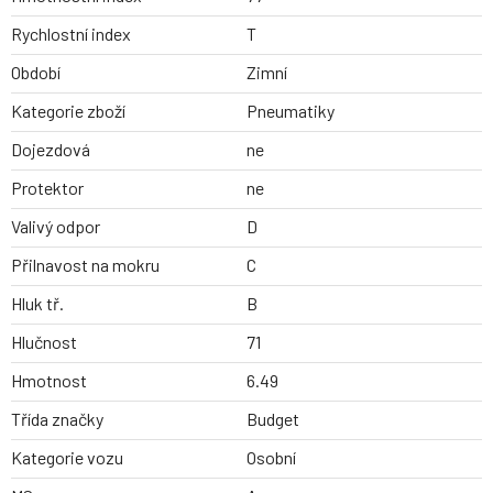
Rychlostní index
T
Období
Zimní
Kategorie zboží
Pneumatiky
Dojezdová
ne
Protektor
ne
Valivý odpor
D
Přilnavost na mokru
C
Hluk tř.
B
Hlučnost
71
Hmotnost
6.49
Třída značky
Budget
Kategorie vozu
Osobní