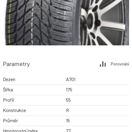
Parametry
Porovnání
Dezen
A701
Šířka
175
Profil
55
Konstrukce
R
Průměr
15
Hmotnostní index
77