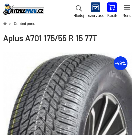
rezervace
Košík
Menu
Hledej
Osobní pneu
Aplus A701 175/55 R 15 77T
-
49
%