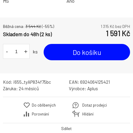
MS
Ano
Běžná cena:
3 544
Kč
(-
55
%)
1 315
Kč bez DPH
1 591
Kč
Skladem do 48h (2 ks)
-
+
Do košíku
ks
Kód:
i655_tyAP834f75bc
EAN:
6924064125421
Záruka:
24 měsíců
Výrobce:
Aplus
Do oblíbených
Dotaz prodejci
Porovnání
Hlídání
Sdílet