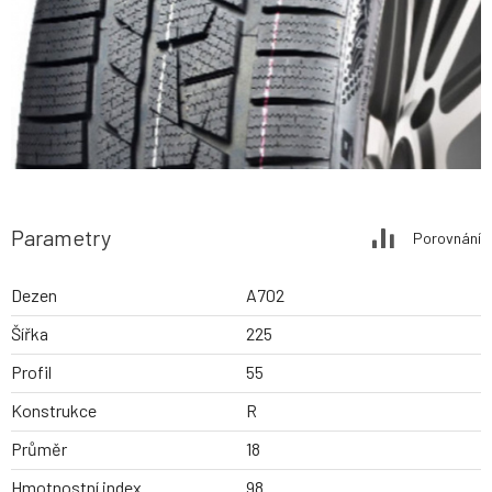
Parametry
Porovnání
Dezen
A702
Šířka
225
Profil
55
Konstrukce
R
Průměr
18
Hmotnostní index
98