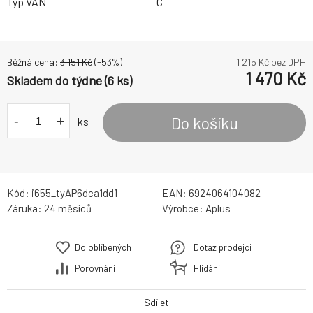
Typ VAN
C
Běžná cena:
3 151
Kč
(-
53
%)
1 215
Kč bez DPH
1 470
Kč
Skladem do týdne (6 ks)
-
+
Do košíku
ks
Kód:
i655_tyAP6dca1dd1
EAN:
6924064104082
Záruka:
24 měsíců
Výrobce:
Aplus
Do oblíbených
Dotaz prodejci
Porovnání
Hlídání
Sdílet