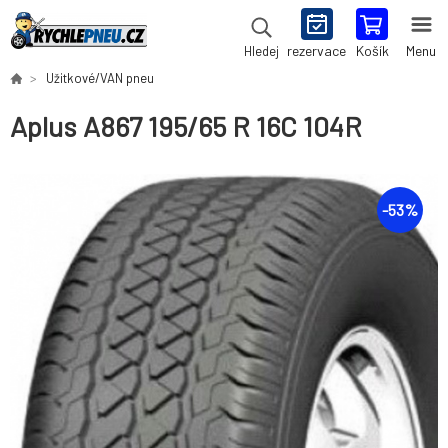
rezervace
Košík
Menu
Hledej
Užitkové/VAN pneu
Aplus A867 195/65 R 16C 104R
-
53
%