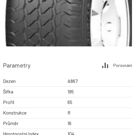
Parametry
Porovnání
Dezen
A867
Šířka
195
Profil
65
Konstrukce
R
Průměr
16
Hmotnostní index
104