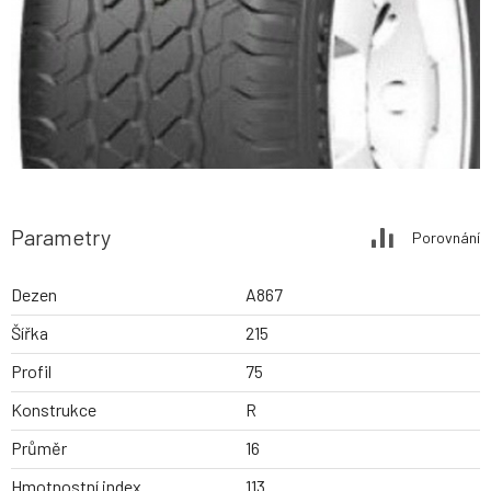
Parametry
Porovnání
Dezen
A867
Šířka
215
Profil
75
Konstrukce
R
Průměr
16
Hmotnostní index
113