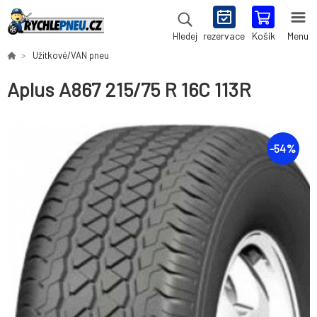
rezervace
Košík
Menu
Hledej
Užitkové/VAN pneu
Aplus A867 215/75 R 16C 113R
-
54
%