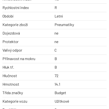
Rychlostní index
R
Období
Letní
Kategorie zboží
Pneumatiky
Dojezdová
ne
Protektor
ne
Valivý odpor
C
Přilnavost na mokru
B
Hluk tř.
B
Hlučnost
72
Hmotnost
14.1
Třída značky
Budget
Kategorie vozu
Užitkové