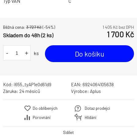
Typ VAN
C
Běžná cena:
3 727
Kč
(-
54
%)
1 405
Kč bez DPH
1 700
Kč
Skladem do 48h (2 ks)
-
+
Do košíku
ks
Kód:
i655_tyAP1e0d61d9
EAN:
6924064105638
Záruka:
24 měsíců
Výrobce:
Aplus
Do oblíbených
Dotaz prodejci
Porovnání
Hlídání
Sdílet