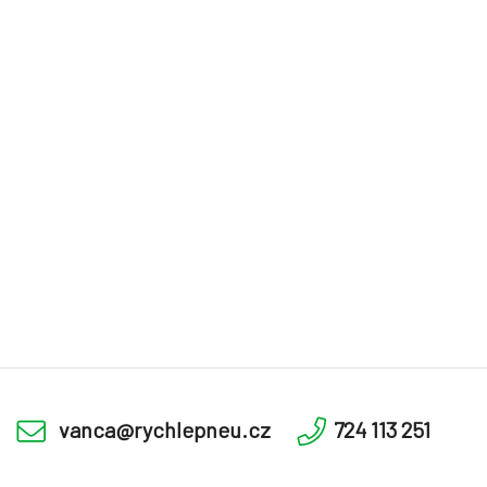
vanca@rychlepneu.cz
724 113 251