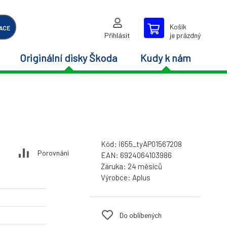
Košík
ACE
Přihlásit
je prázdný
Originální disky Škoda
Kudy k nám
Kód:
i655_tyAP01567208
Porovnání
EAN:
6924064103986
Záruka:
24 měsíců
Výrobce:
Aplus
Do oblíbených