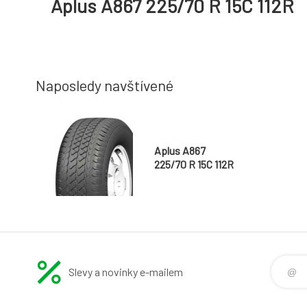
Aplus A867 225/70 R 15C 112R
Naposledy navštívené
Aplus A867
225/70 R 15C 112R
Slevy a novinky e-mailem