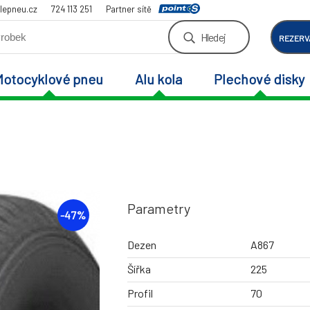
lepneu.cz
724 113 251
Partner sítě
Hledej
REZERV
Motocyklové pneu
Alu kola
Plechové disky
Parametry
-
47
%
Dezen
A867
Šířka
225
Profil
70