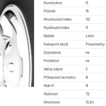
Konstrukce
R
Průměr
15
Hmotnostní index
112
Rychlostní index
R
Období
Letní
Kategorie zboží
Pneumatiky
Dojezdová
ne
Protektor
ne
Valivý odpor
C
Přilnavost na mokru
B
Hluk tř.
B
Hlučnost
72
Hmotnost
13.24