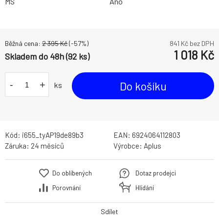
MS
Ano
Běžná cena:
2 395
Kč
(-
57
%)
841
Kč bez DPH
1 018
Kč
Skladem do 48h (92 ks)
-
+
Do košíku
ks
Kód:
i655_tyAP19de89b3
EAN:
6924064112803
Záruka:
24 měsíců
Výrobce:
Aplus
Do oblíbených
Dotaz prodejci
Porovnání
Hlídání
Sdílet