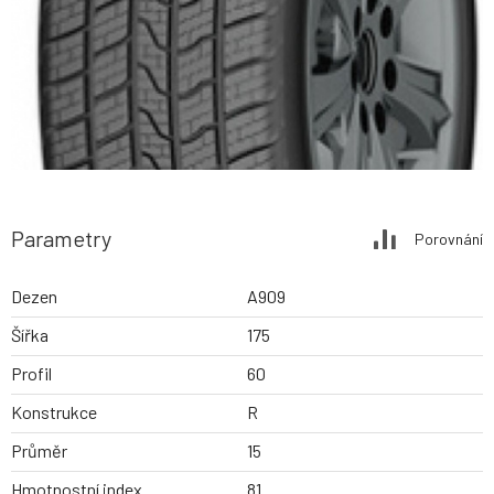
Parametry
Porovnání
Dezen
A909
Šířka
175
Profil
60
Konstrukce
R
Průměr
15
Hmotnostní index
81