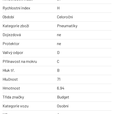
Rychlostní index
H
Období
Celoroční
Kategorie zboží
Pneumatiky
Dojezdová
ne
Protektor
ne
Valivý odpor
D
Přilnavost na mokru
C
Hluk tř.
B
Hlučnost
71
Hmotnost
6.94
Třída značky
Budget
Kategorie vozu
Osobní