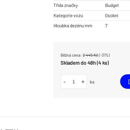
Třída značky
Budget
Kategorie vozu
Osobní
Hloubka dezénu mm
7
Běžná cena:
2 445
Kč
(-
31
%)
Skladem do 48h (4 ks)
-
+
ks