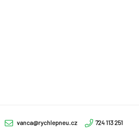
vanca@rychlepneu.cz
724 113 251