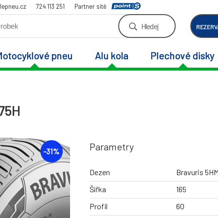
lepneu.cz
724 113 251
Partner sítě
Hledej
REZERV
Motocyklové pneu
Alu kola
Plechové disky
 75H
Parametry
-
31
%
Dezen
Bravuris 5H
Šířka
165
Profil
60