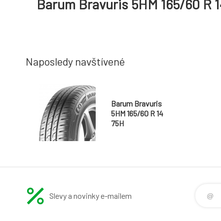
Barum Bravuris 5HM 165/60 R 1
Naposledy navštívené
Barum Bravuris
5HM 165/60 R 14
75H
Slevy a novinky e-mailem