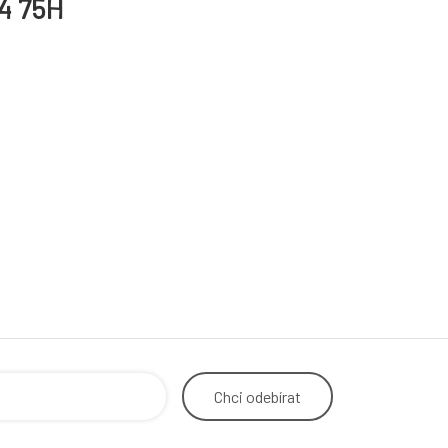
4 75H
Chci
odebírat