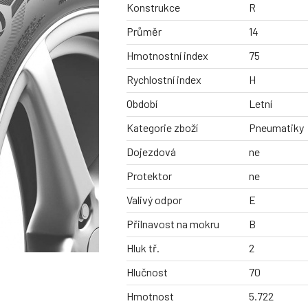
Konstrukce
R
Průměr
14
Hmotnostní index
75
Rychlostní index
H
Období
Letní
Kategorie zboží
Pneumatiky
Dojezdová
ne
Protektor
ne
Valivý odpor
E
Přilnavost na mokru
B
Hluk tř.
2
Hlučnost
70
Hmotnost
5.722