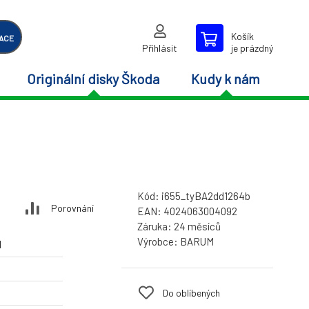
Košík
ACE
Přihlásit
je prázdný
Originální disky Škoda
Kudy k nám
Kód:
i655_tyBA2dd1264b
Porovnání
EAN:
4024063004092
Záruka:
24 měsíců
Výrobce:
BARUM
M
Do oblíbených