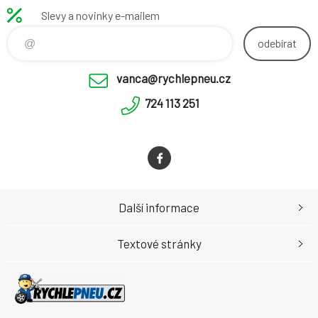
Slevy a novinky e-mailem
odebírat
vanca@rychlepneu.cz
724 113 251
Další informace
Textové stránky