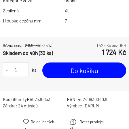
Kategorie vozu
Osobní
Zesílená
XL
Hloubka dezénu mm
7
Běžná cena:
2 639
Kč
(-
35
%)
1 425
Kč bez DPH
1 724
Kč
Skladem do 48h (33 ks)
-
+
Do košíku
ks
Kód:
i655_tyBA07e306b3
EAN:
4024063004030
Záruka:
24 měsíců
Výrobce:
BARUM
Do oblíbených
Dotaz prodejci