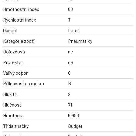
Hmotnostní index
88
Rychlostní index
T
Období
Letní
Kategorie zboží
Pneumatiky
Dojezdová
ne
Protektor
ne
Valivý odpor
C
Přilnavost na mokru
B
Hluk tř.
2
Hlučnost
71
Hmotnost
6.998
Třída značky
Budget