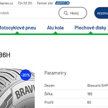
lepneu.cz
724 113 251
Partner sítě
Hledej
REZERV
Motocyklové pneu
Alu kola
Plechové disky
 86H
Parametry
-
20
%
Dezen
Bravuris 5H
Šířka
185
Profil
65