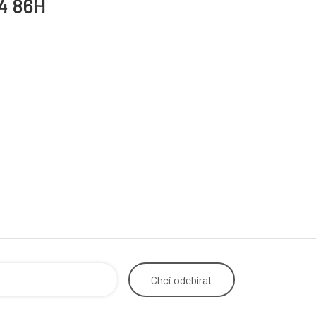
14 86H
Chci
odebírat