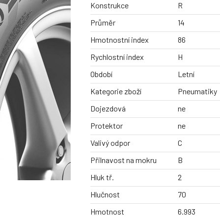
Konstrukce
R
Průměr
14
Hmotnostní index
86
Rychlostní index
H
Období
Letní
Kategorie zboží
Pneumatiky
Dojezdová
ne
Protektor
ne
Valivý odpor
C
Přilnavost na mokru
B
Hluk tř.
2
Hlučnost
70
Hmotnost
6.993