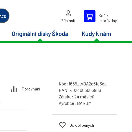
Košík
ACE
Přihlásit
je prázdný
Originální disky Škoda
Kudy k nám
Kód:
i655_tyBA2e6fc3da
Porovnání
EAN:
4024063003866
Záruka:
24 měsíců
Výrobce:
BARUM
M
Do oblíbených