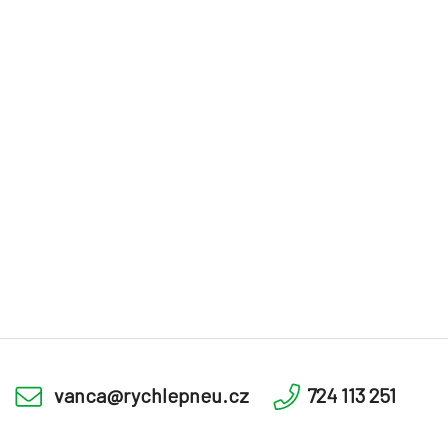
vanca@rychlepneu.cz
724 113 251