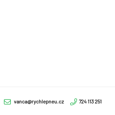
vanca@rychlepneu.cz
724 113 251