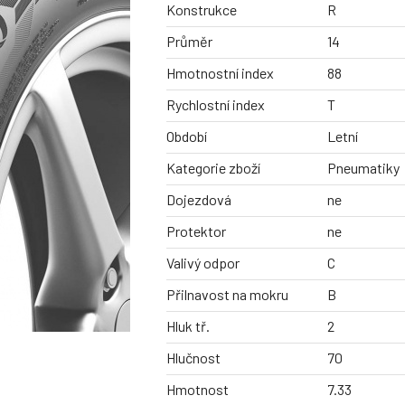
Konstrukce
R
Průměr
14
Hmotnostní index
88
Rychlostní index
T
Období
Letní
Kategorie zboží
Pneumatiky
Dojezdová
ne
Protektor
ne
Valivý odpor
C
Přilnavost na mokru
B
Hluk tř.
2
Hlučnost
70
Hmotnost
7.33