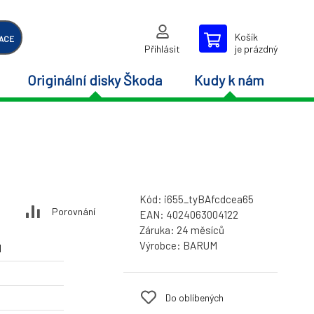
Košík
ACE
Přihlásit
je prázdný
Originální disky Škoda
Kudy k nám
Kód:
i655_tyBAfcdcea65
Porovnání
EAN:
4024063004122
Záruka:
24 měsíců
Výrobce:
BARUM
M
Do oblíbených