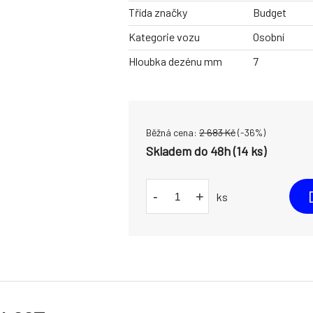
Třída značky
Budget
Kategorie vozu
Osobní
Hloubka dezénu mm
7
Běžná cena:
2 683
Kč
(-
36
%)
Skladem do 48h (14 ks)
-
+
ks