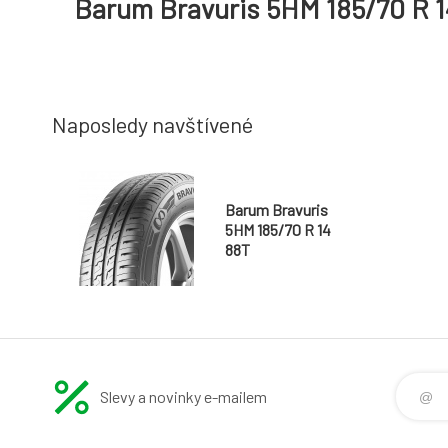
Barum Bravuris 5HM 185/70 R 1
Naposledy navštívené
Barum Bravuris
5HM 185/70 R 14
88T
Slevy a novinky e-mailem