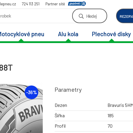
lepneu.cz
724 113 251
Partner sítě
Hledej
REZERV
Motocyklové pneu
Alu kola
Plechové disky
 88T
Parametry
-
36
%
Dezen
Bravuris 5H
Šířka
185
Profil
70