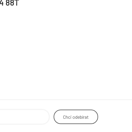
4 88T
Chci
odebírat