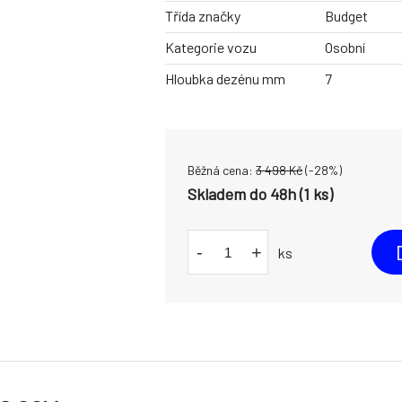
Třída značky
Budget
Kategorie vozu
Osobní
Hloubka dezénu mm
7
Běžná cena:
3 498
Kč
(-
28
%)
Skladem do 48h (1 ks)
-
+
ks