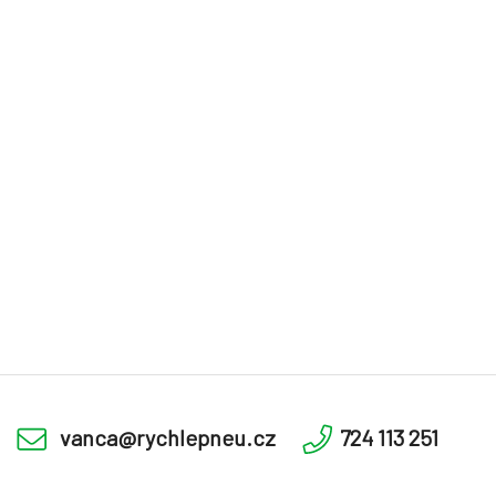
vanca@rychlepneu.cz
724 113 251