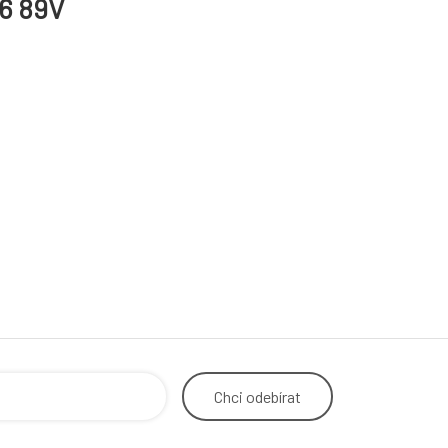
6 89V
Chci
odebírat