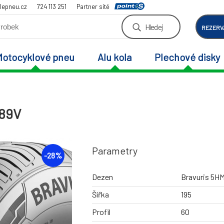
lepneu.cz
724 113 251
Partner sítě
Hledej
REZERV
Motocyklové pneu
Alu kola
Plechové disky
 89V
Parametry
-
28
%
Dezen
Bravuris 5H
Šířka
195
Profil
60