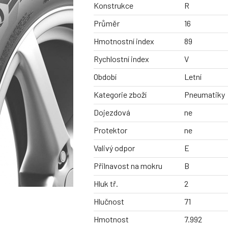
Konstrukce
R
Průměr
16
Hmotnostní index
89
Rychlostní index
V
Období
Letní
Kategorie zboží
Pneumatiky
Dojezdová
ne
Protektor
ne
Valivý odpor
E
Přilnavost na mokru
B
Hluk tř.
2
Hlučnost
71
Hmotnost
7.992