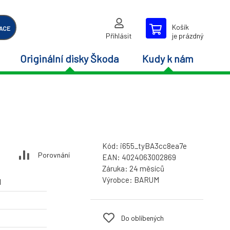
Košík
ACE
Přihlásit
je prázdný
Originální disky Škoda
Kudy k nám
Kód:
i655_tyBA3cc8ea7e
Porovnání
EAN:
4024063002869
Záruka:
24 měsíců
Výrobce:
BARUM
M
Do oblíbených