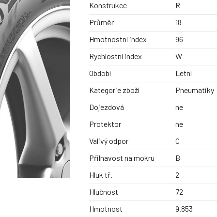
Konstrukce
R
Průměr
18
Hmotnostní index
96
Rychlostní index
W
Období
Letní
Kategorie zboží
Pneumatiky
Dojezdová
ne
Protektor
ne
Valivý odpor
C
Přilnavost na mokru
B
Hluk tř.
2
Hlučnost
72
Hmotnost
9.853