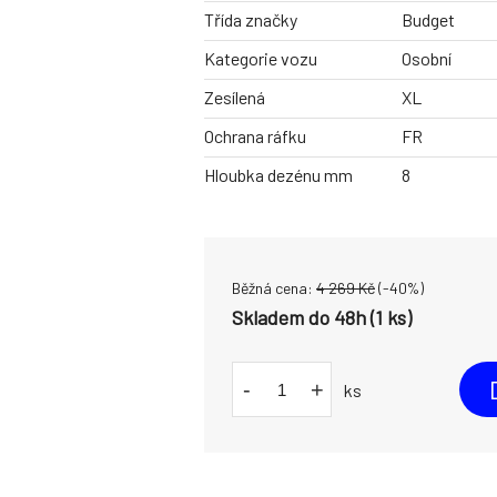
Třída značky
Budget
Kategorie vozu
Osobní
Zesílená
XL
Ochrana ráfku
FR
Hloubka dezénu mm
8
Běžná cena:
4 269
Kč
(-
40
%)
Skladem do 48h (1 ks)
-
+
ks