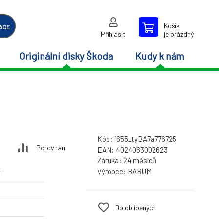
Košík
ACE
Přihlásit
je prázdný
Originální disky Škoda
Kudy k nám
Kód:
i655_tyBA7a776725
Porovnání
EAN:
4024063002623
Záruka:
24 měsíců
Výrobce:
BARUM
M
Do oblíbených