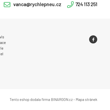
vanca@rychlepneu.cz
724 113 251
vis
zace
ie
el
Tento eshop dodala firma
BINARGON.cz
-
Mapa stránek