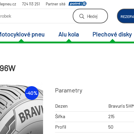
lepneu.cz
724 113 251
Partner sítě
Hledej
REZERV
Motocyklové pneu
Alu kola
Plechové disky
 96W
Parametry
-
40
%
Dezen
Bravuris 5H
Šířka
215
Profil
50