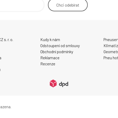
Chci
odebírat
s. r. o.
Kudy k nám
Pneuser
Odstoupení od smlouvy
Klimati
Obchodní podmínky
Geometr
a
Reklamace
Pneu hot
Recenze
0
razena.