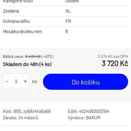
Kategorie vozu
Osobní
Zesílená
XL
Ochrana ráfku
FR
Hloubka dezénu mm
8
Běžná cena:
6 495
Kč
(-
43
%)
3 074
Kč bez DPH
3 720
Kč
Skladem do 48h (4 ks)
-
+
Do košíku
ks
Kód:
i655_tyBAf4fa5a58
EAN:
4024063003194
Záruka:
24 měsíců
Výrobce:
BARUM