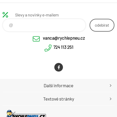
Slevy a novinky e-mailem
odebírat
vanca@rychlepneu.cz
724 113 251
Další informace
Textové stránky