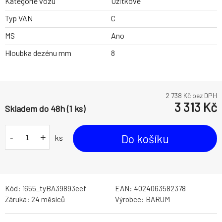
Kategorie vozu
Užitkové
Typ VAN
C
MS
Ano
Hloubka dezénu mm
8
2 738
Kč bez DPH
3 313
Kč
Skladem do 48h (1 ks)
-
+
Do košíku
ks
Kód:
i655_tyBA39893eef
EAN:
4024063582378
Záruka:
24 měsíců
Výrobce:
BARUM