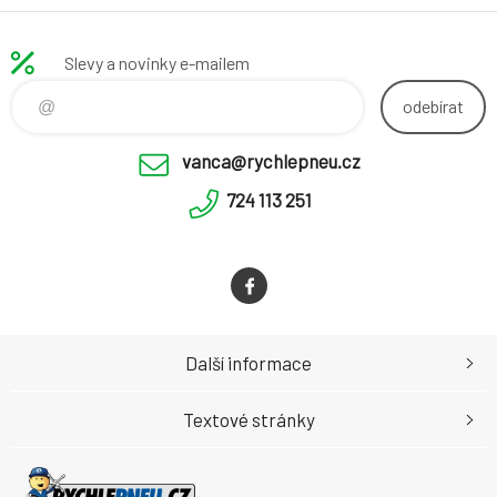
Slevy a novinky e-mailem
odebírat
vanca@rychlepneu.cz
724 113 251
Další informace
Textové stránky