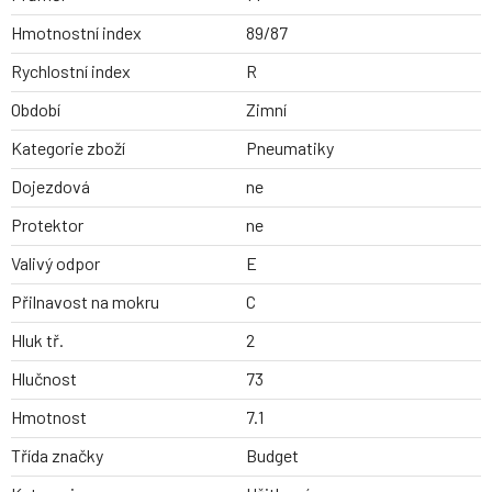
Hmotnostní index
89/87
Rychlostní index
R
Období
Zimní
Kategorie zboží
Pneumatiky
Dojezdová
ne
Protektor
ne
Valivý odpor
E
Přilnavost na mokru
C
Hluk tř.
2
Hlučnost
73
Hmotnost
7.1
Třída značky
Budget