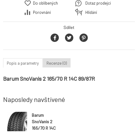
Do oblíbených
Dotaz prodejci
Porovnání
Hlídání
Sdílet
Popis a parametry
Recenze (0)
Barum SnoVanis 2 165/70 R 14C 89/87R
Naposledy navštívené
Barum
SnoVanis 2
165/70 R 14C
89/87R