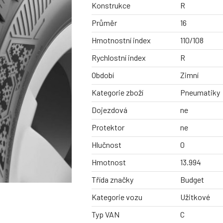
Konstrukce
R
Průměr
16
Hmotnostní index
110/108
Rychlostní index
R
Období
Zimní
Kategorie zboží
Pneumatiky
Dojezdová
ne
Protektor
ne
Hlučnost
0
Hmotnost
13.994
Třída značky
Budget
Kategorie vozu
Užitkové
Typ VAN
C