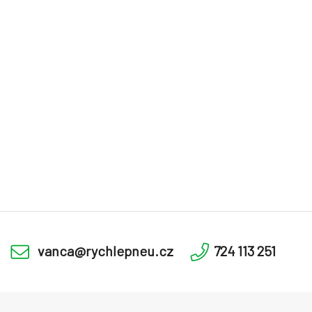
vanca@rychlepneu.cz
724 113 251