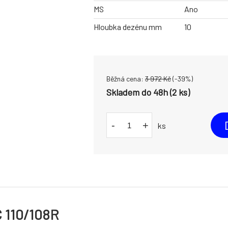
MS
Ano
Hloubka dezénu mm
10
Běžná cena:
3 972
Kč
(-
39
%)
Skladem do 48h (2 ks)
-
+
ks
 110/108R