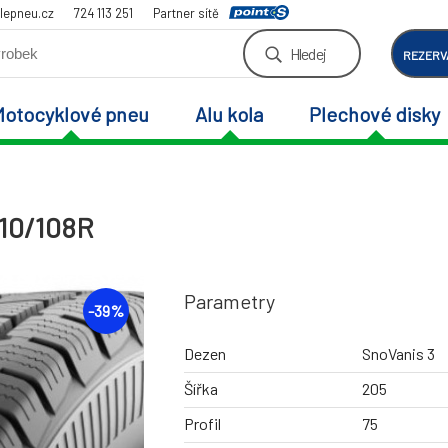
lepneu.cz
724 113 251
Partner sítě
Hledej
REZERV
Motocyklové pneu
Alu kola
Plechové disky
110/108R
Parametry
-
39
%
Dezen
SnoVanis 3
Šířka
205
Profil
75