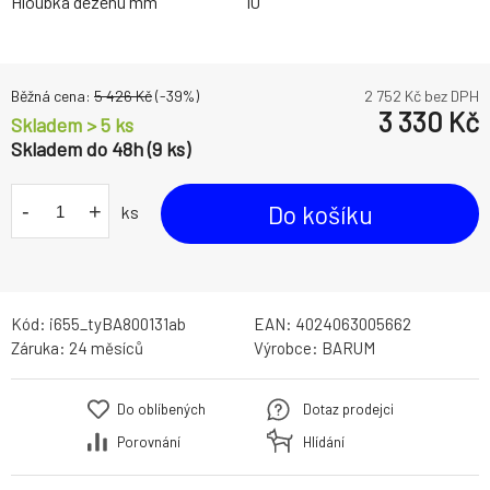
Hloubka dezénu mm
10
Běžná cena:
5 426
Kč
(-
39
%)
2 752
Kč bez DPH
3 330
Kč
Skladem > 5 ks
Skladem do 48h (9 ks)
-
+
Do košíku
ks
Kód:
i655_tyBA800131ab
EAN:
4024063005662
Záruka:
24 měsíců
Výrobce:
BARUM
Do oblíbených
Dotaz prodejci
Porovnání
Hlídání