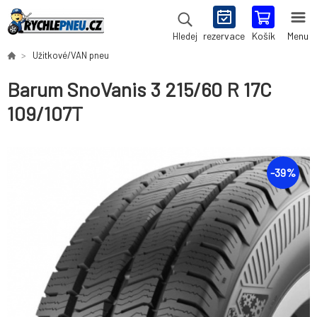
rezervace
Košík
Menu
Hledej
Užitkové/VAN pneu
Barum SnoVanis 3 215/60 R 17C
109/107T
-
39
%