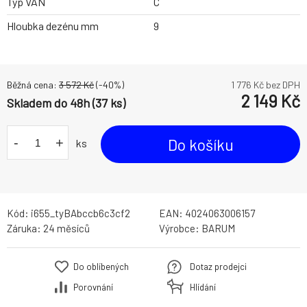
Typ VAN
C
Hloubka dezénu mm
9
Běžná cena:
3 572
Kč
(-
40
%)
1 776
Kč bez DPH
2 149
Kč
Skladem do 48h (37 ks)
-
+
Do košíku
ks
Kód:
i655_tyBAbccb6c3cf2
EAN:
4024063006157
Záruka:
24 měsíců
Výrobce:
BARUM
Do oblíbených
Dotaz prodejci
Porovnání
Hlídání