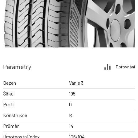
Parametry
Porovnání
Dezen
Vanis 3
Šířka
195
Profil
0
Konstrukce
R
Průměr
14
Hmotnostní index
106/104