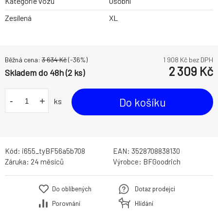
Kategorie vozu
Osobní
Zesílená
XL
Běžná cena:
3 634
Kč
(-
36
%)
1 908
Kč bez DPH
2 309
Kč
Skladem do 48h (2 ks)
-
+
Do košíku
ks
Kód:
i655_tyBF56a5b708
EAN:
3528708838130
Záruka:
24 měsíců
Výrobce:
BFGoodrich
Do oblíbených
Dotaz prodejci
Porovnání
Hlídání