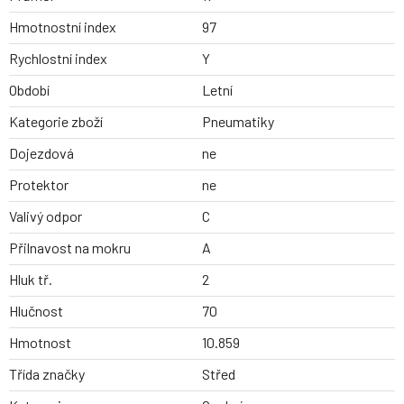
Hmotnostní index
97
Rychlostní index
Y
Období
Letní
Kategorie zboží
Pneumatiky
Dojezdová
ne
Protektor
ne
Valivý odpor
C
Přilnavost na mokru
A
Hluk tř.
2
Hlučnost
70
Hmotnost
10.859
Třída značky
Střed