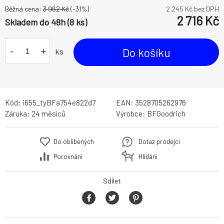
Běžná cena:
3 962
Kč
(-
31
%)
2 245
Kč bez DPH
2 716
Kč
Skladem do 48h (8 ks)
-
+
Do košíku
ks
Kód:
i655_tyBFa754e822d7
EAN:
3528705262976
Záruka:
24 měsíců
Výrobce:
BFGoodrich
Do oblíbených
Dotaz prodejci
Porovnání
Hlídání
Sdílet