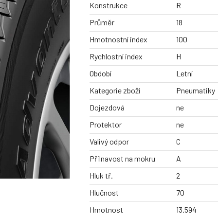
Konstrukce
R
Průměr
18
Hmotnostní index
100
Rychlostní index
H
Období
Letní
Kategorie zboží
Pneumatiky
Dojezdová
ne
Protektor
ne
Valivý odpor
C
Přilnavost na mokru
A
Hluk tř.
2
Hlučnost
70
Hmotnost
13.594