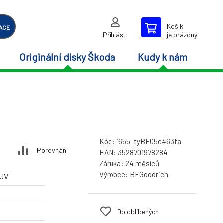
Košík
ACE
Přihlásit
je prázdný
Originální disky Škoda
Kudy k nám
Kód:
i655_tyBF05c463fa
Porovnání
EAN:
3528701978284
Záruka:
24 měsíců
Výrobce:
BFGoodrich
SUV
Do oblíbených