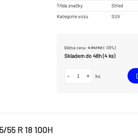
Třída značky
Střed
Kategorie vozu
SUV
Běžná cena:
4 341
Kč
(-
39
%)
Skladem do 48h (4 ks)
-
+
ks
/55 R 18 100H