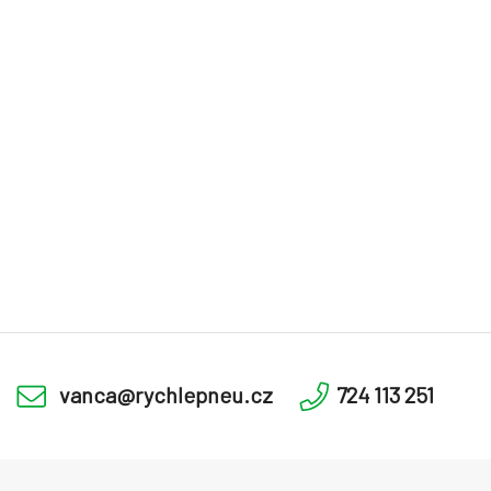
vanca@rychlepneu.cz
724 113 251