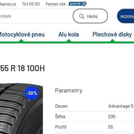
lepneu.cz
724 113 251
Partner sítě
Hledej
REZERV
Motocyklové pneu
Alu kola
Plechové disky
55 R 18 100H
Parametry
-
39
%
Dezen
Advantage 
Šířka
235
Profil
55