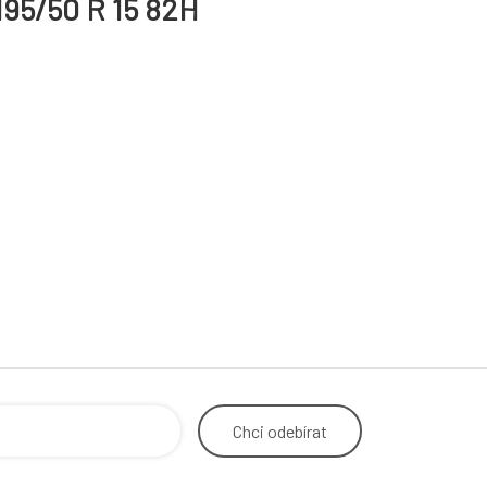
195/50 R 15 82H
Chci
odebírat