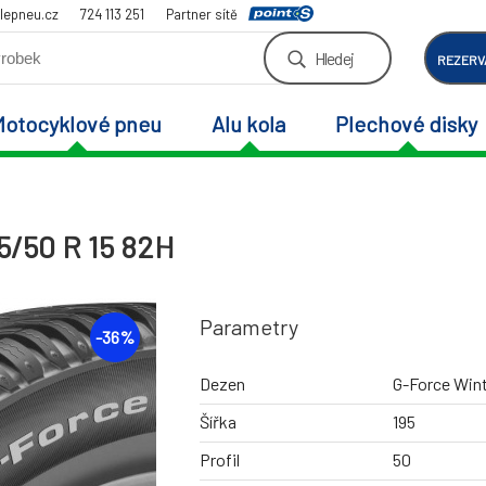
lepneu.cz
724 113 251
Partner sítě
Hledej
REZERV
Motocyklové pneu
Alu kola
Plechové disky
5/50 R 15 82H
Parametry
-
36
%
Dezen
G-Force Wint
Šířka
195
Profil
50