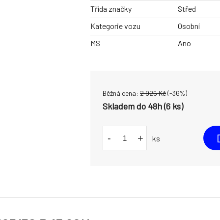
Třída značky
Střed
Kategorie vozu
Osobní
MS
Ano
Běžná cena:
2 926
Kč
(-
36
%)
Skladem do 48h (6 ks)
-
+
ks