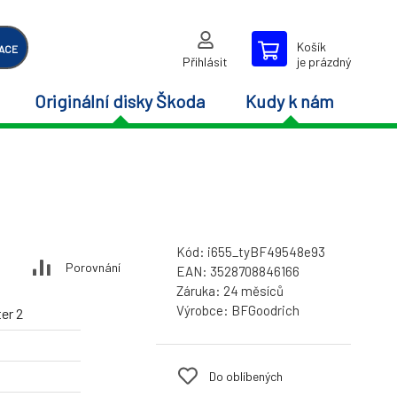
Košík
ACE
Přihlásit
je prázdný
Originální disky Škoda
Kudy k nám
Kód:
i655_tyBF49548e93
Porovnání
EAN:
3528708846166
Záruka:
24 měsíců
Výrobce:
BFGoodrich
er 2
Do oblíbených