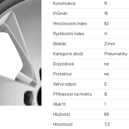
Konstrukce
R
Průměr
15
Hmotnostní index
82
Rychlostní index
H
Období
Zimní
Kategorie zboží
Pneumatiky
Dojezdová
ne
Protektor
ne
Valivý odpor
E
Přilnavost na mokru
B
Hluk tř.
1
Hlučnost
69
Hmotnost
7.3