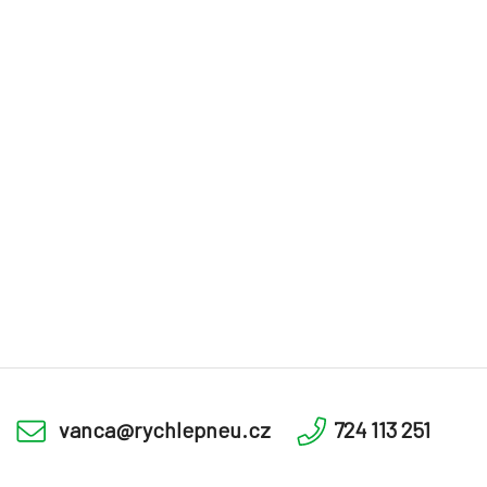
vanca@rychlepneu.cz
724 113 251