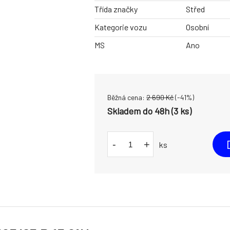
Třída značky
Střed
Kategorie vozu
Osobní
MS
Ano
Běžná cena:
2 690
Kč
(-
41
%)
Skladem do 48h (3 ks)
-
+
ks