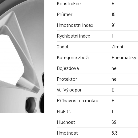
Konstrukce
R
Průměr
15
Hmotnostní index
91
Rychlostní index
H
Období
Zimní
Kategorie zboží
Pneumatiky
Dojezdová
ne
Protektor
ne
Valivý odpor
E
Přilnavost na mokru
B
Hluk tř.
1
Hlučnost
69
Hmotnost
8.3