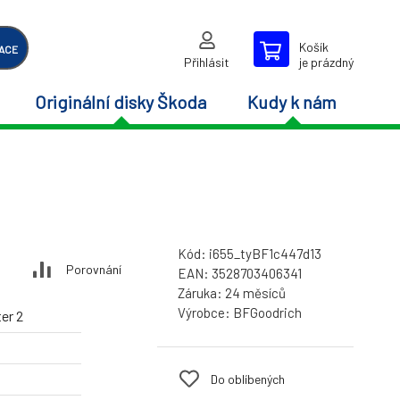
Košík
ACE
Přihlásit
je prázdný
Originální disky Škoda
Kudy k nám
Kód:
i655_tyBF1c447d13
Porovnání
EAN:
3528703406341
Záruka:
24 měsíců
Výrobce:
BFGoodrich
er 2
Do oblíbených