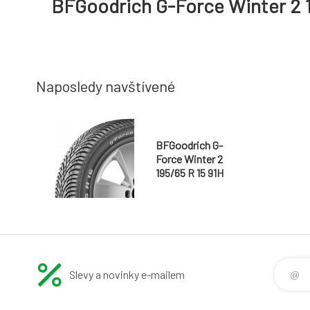
BFGoodrich G-Force Winter 2 1
Naposledy navštívené
BFGoodrich G-
Force Winter 2
195/65 R 15 91H
Slevy a novinky e-mailem