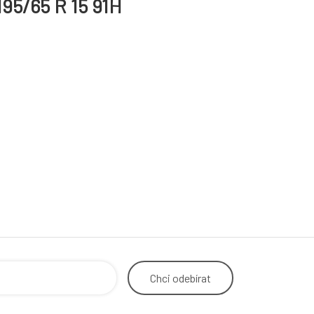
95/65 R 15 91H
Chci
odebírat