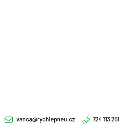
vanca@rychlepneu.cz
724 113 251