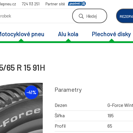
lepneu.cz
724 113 251
Partner sítě
Hledej
REZERV
Motocyklové pneu
Alu kola
Plechové disky
/65 R 15 91H
Parametry
-
41
%
Dezen
G-Force Wint
Šířka
195
Profil
65