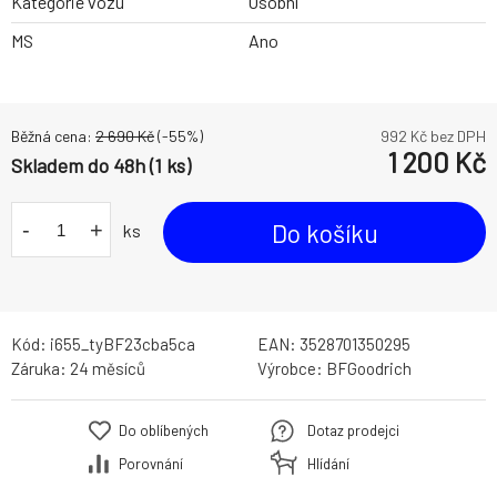
Kategorie vozu
Osobní
MS
Ano
Běžná cena:
2 690
Kč
(-
55
%)
992
Kč bez DPH
1 200
Kč
Skladem do 48h (1 ks)
-
+
Do košíku
ks
Kód:
i655_tyBF23cba5ca
EAN:
3528701350295
Záruka:
24 měsíců
Výrobce:
BFGoodrich
Do oblíbených
Dotaz prodejci
Porovnání
Hlídání