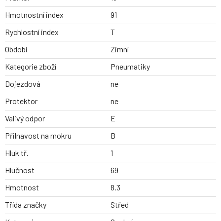
Hmotnostní index
91
Rychlostní index
T
Období
Zimní
Kategorie zboží
Pneumatiky
Dojezdová
ne
Protektor
ne
Valivý odpor
E
Přilnavost na mokru
B
Hluk tř.
1
Hlučnost
69
Hmotnost
8.3
Třída značky
Střed