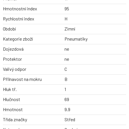
Hmotnostní index
95
Rychlostní index
H
Období
Zimní
Kategorie zboží
Pneumatiky
Dojezdová
ne
Protektor
ne
Valivý odpor
C
Přilnavost na mokru
B
Hluk tř.
1
Hlučnost
69
Hmotnost
9.9
Třída značky
Střed