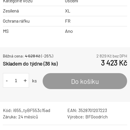
Kategorie vozu
Osobní
Zesílená
XL
Ochrana ráfku
FR
MS
Ano
Běžná cena:
4 628
Kč
(-
26
%)
2 829
Kč bez DPH
3 423
Kč
Skladem do týdne (36 ks)
-
+
Do košíku
ks
Kód:
i655_tyBF553c15ad
EAN:
3528701207223
Záruka:
24 měsíců
Výrobce:
BFGoodrich