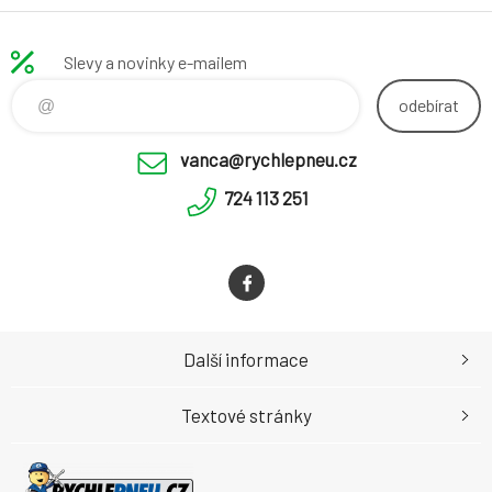
Slevy a novinky e-mailem
odebírat
vanca@rychlepneu.cz
724 113 251
Další informace
Textové stránky