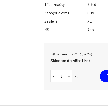
Třída značky
Střed
Kategorie vozu
SUV
Zesílená
XL
MS
Ano
Běžná cena:
5 257
Kč
(-
46
%)
Skladem do 48h (1 ks)
-
+
ks