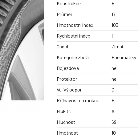
Konstrukce
R
Průměr
17
Hmotnostní index
103
Rychlostní index
H
Období
Zimní
Kategorie zboží
Pneumatiky
Dojezdová
ne
Protektor
ne
Valivý odpor
C
Přilnavost na mokru
B
Hluk tř.
A
Hlučnost
69
Hmotnost
10