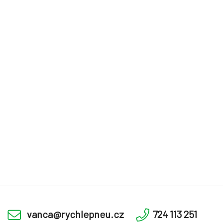
vanca@rychlepneu.cz
724 113 251