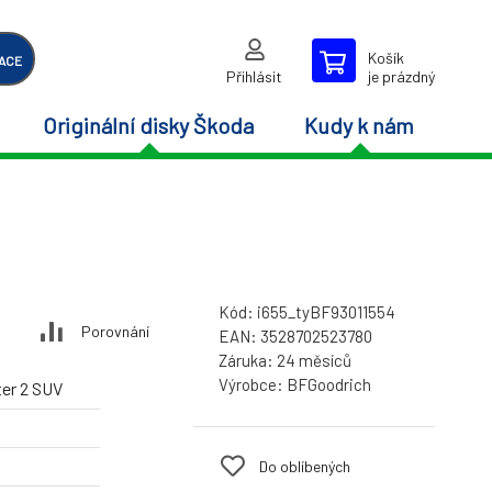
Košík
ACE
Přihlásit
je prázdný
Originální disky Škoda
Kudy k nám
Kód:
i655_tyBF93011554
Porovnání
EAN:
3528702523780
Záruka:
24 měsíců
Výrobce:
BFGoodrich
er 2 SUV
Do oblíbených