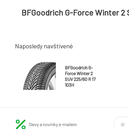
BFGoodrich G-Force Winter 2 
Naposledy navštívené
BFGoodrich G-
Force Winter 2
SUV 225/60 R 17
103H
Slevy a novinky e-mailem