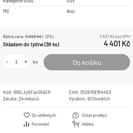
Kategorie vozu
SUV
MS
Ano
Běžná cena:
5 022
Kč
(-
12
%)
3 637
Kč bez DPH
4 401
Kč
Skladem do týdne (36 ks)
-
+
Do košíku
ks
Kód:
i655_tyBFac05d21f
EAN:
3528708764453
Záruka:
24 měsíců
Výrobce:
BFGoodrich
Do oblíbených
Dotaz prodejci
Porovnání
Hlídání