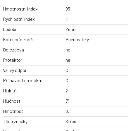
Hmotnostní index
95
Rychlostní index
H
Období
Zimní
Kategorie zboží
Pneumatiky
Dojezdová
ne
Protektor
ne
Valivý odpor
C
Přilnavost na mokru
C
Hluk tř.
2
Hlučnost
71
Hmotnost
8.1
Třída značky
Střed