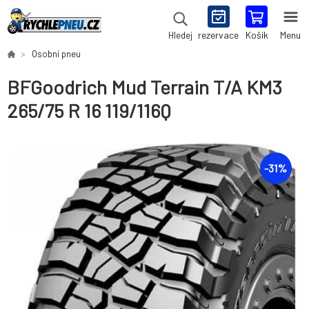
rezervace
Košík
Menu
Hledej
Osobní pneu
BFGoodrich Mud Terrain T/A KM3
265/75 R 16 119/116Q
-
31
%