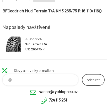
BFGoodrich Mud Terrain T/A KM3 265/75 R 16 119/116Q
Naposledy navštívené
BFGoodrich
Mud Terrain T/A
KM3 265/75 R
16 119/116Q
Slevy a novinky e-mailem
odebírat
vanca@rychlepneu.cz
724 113 251