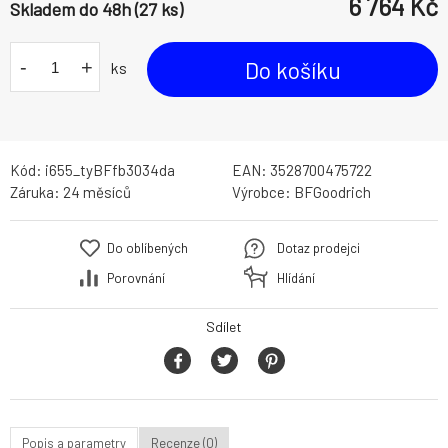
6 764
Kč
Skladem do 48h (27 ks)
-
+
Do košíku
ks
Kód:
i655_tyBFfb3034da
EAN:
3528700475722
Záruka:
24 měsíců
Výrobce:
BFGoodrich
Do oblíbených
Dotaz prodejci
Porovnání
Hlídání
Sdílet
Popis a parametry
Recenze (0)