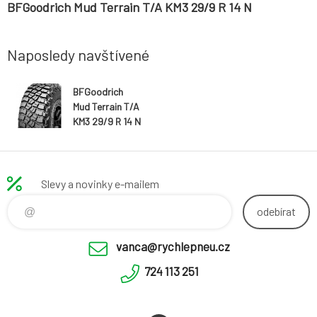
BFGoodrich Mud Terrain T/A KM3 29/9 R 14 N
Naposledy navštívené
BFGoodrich
Mud Terrain T/A
KM3 29/9 R 14 N
Slevy a novinky e-mailem
odebírat
vanca@rychlepneu.cz
724 113 251