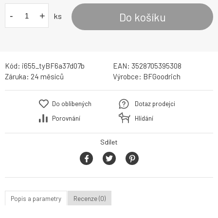
-
+
Do košíku
ks
Kód:
i655_tyBF6a37d07b
EAN:
3528705395308
Záruka:
24 měsíců
Výrobce:
BFGoodrich
Do oblíbených
Dotaz prodejci
Porovnání
Hlídání
Sdílet
Popis a parametry
Recenze (0)