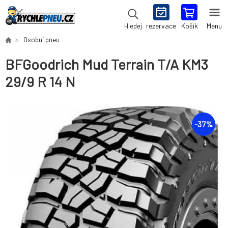
rezervace
Košík
Menu
Hledej
Osobní pneu
BFGoodrich Mud Terrain T/A KM3
29/9 R 14 N
-
37
%