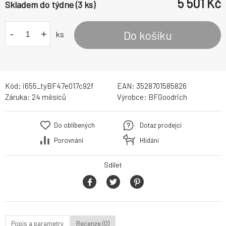
5 501
Kč
Skladem do týdne (3 ks)
-
+
Do košíku
ks
Kód:
i655_tyBF47e017c92f
EAN:
3528701585826
Záruka:
24 měsíců
Výrobce:
BFGoodrich
Do oblíbených
Dotaz prodejci
Porovnání
Hlídání
Sdílet
Popis a parametry
Recenze (0)