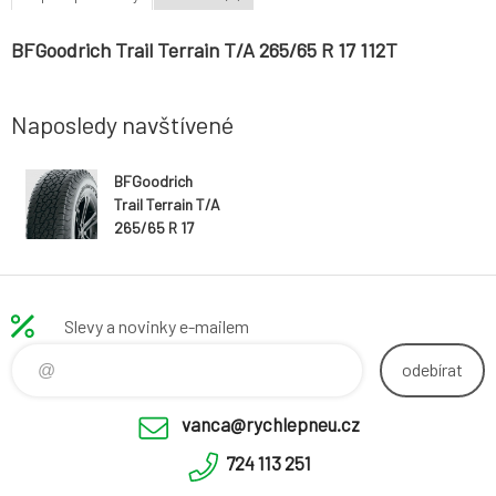
BFGoodrich Trail Terrain T/A 265/65 R 17 112T
Naposledy navštívené
BFGoodrich
Trail Terrain T/A
265/65 R 17
112T
Slevy a novinky e-mailem
odebírat
vanca@rychlepneu.cz
724 113 251