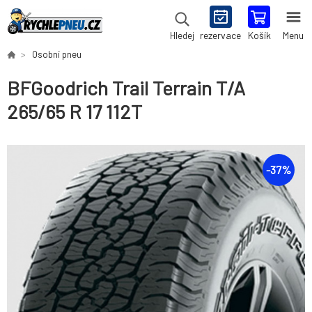
rezervace
Košík
Menu
Hledej
Osobní pneu
BFGoodrich Trail Terrain T/A
265/65 R 17 112T
-
37
%