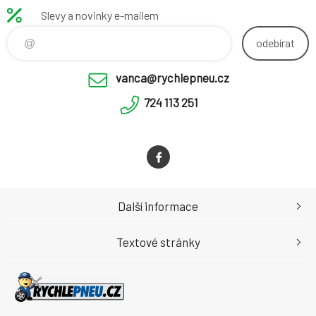
Slevy a novinky e-mailem
odebírat
vanca@rychlepneu.cz
724 113 251
Další informace
Textové stránky