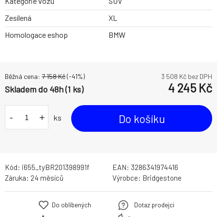
Kategorie vozu
SUV
Zesílená
XL
Homologace eshop
BMW
Běžná cena:
7 158
Kč
(-
41
%)
3 508
Kč bez DPH
4 245
Kč
Skladem do 48h (1 ks)
-
+
Do košíku
ks
Kód:
i655_tyBR201398991f
EAN:
3286341974416
Záruka:
24 měsíců
Výrobce:
Bridgestone
Do oblíbených
Dotaz prodejci