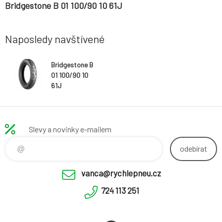
Bridgestone B 01 100/90 10 61J
Naposledy navštívené
Bridgestone B
01 100/90 10
61J
Slevy a novinky e-mailem
odebírat
vanca@rychlepneu.cz
724 113 251