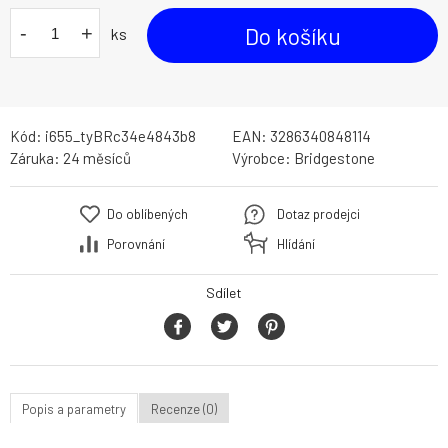
-
+
Do košíku
ks
Kód:
i655_tyBRc34e4843b8
EAN:
3286340848114
Záruka:
24 měsíců
Výrobce:
Bridgestone
Do oblíbených
Dotaz prodejci
Porovnání
Hlídání
Sdílet
Popis a parametry
Recenze (0)