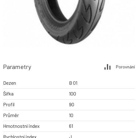
Parametry
Porovnání
Dezen
B 01
Šířka
100
Profil
90
Průměr
10
Hmotnostní index
61
Rychlostní index
J