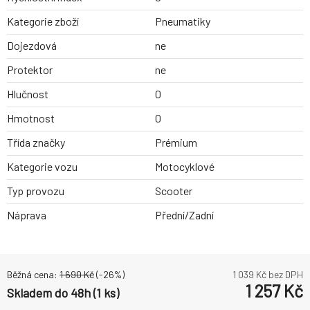
Kategorie zboží
Pneumatiky
Dojezdová
ne
Protektor
ne
Hlučnost
0
Hmotnost
0
Třída značky
Prémium
Kategorie vozu
Motocyklové
Typ provozu
Scooter
Náprava
Přední/Zadní
Běžná cena:
1 690
Kč
(-
26
%)
1 039
Kč bez DPH
1 257
Kč
Skladem do 48h (1 ks)