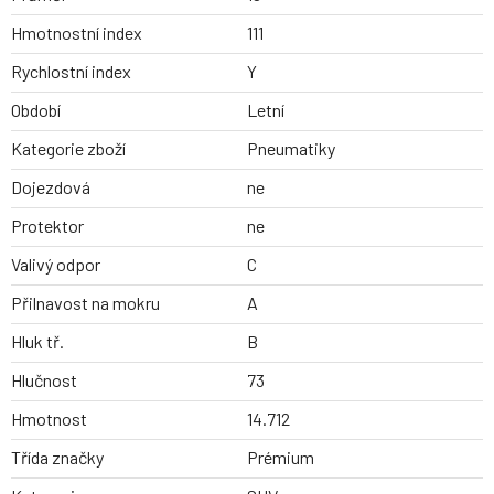
Hmotnostní index
111
Rychlostní index
Y
Období
Letní
Kategorie zboží
Pneumatiky
Dojezdová
ne
Protektor
ne
Valivý odpor
C
Přilnavost na mokru
A
Hluk tř.
B
Hlučnost
73
Hmotnost
14.712
Třída značky
Prémium