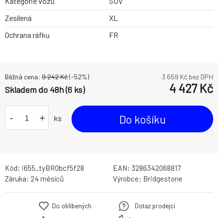
Kategorie vozu
SUV
Zesílená
XL
Ochrana ráfku
FR
Běžná cena:
9 242
Kč
(-
52
%)
3 659
Kč bez DPH
4 427
Kč
Skladem do 48h (6 ks)
-
+
Do košíku
ks
Kód:
i655_tyBR0bcf5f28
EAN:
3286342068817
Záruka:
24 měsíců
Výrobce:
Bridgestone
Do oblíbených
Dotaz prodejci