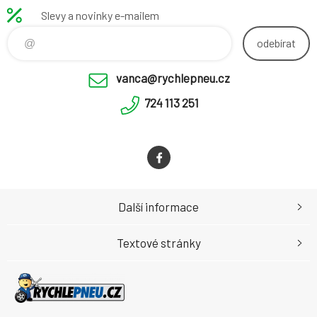
Slevy a novinky e-mailem
odebírat
vanca@rychlepneu.cz
724 113 251
Další informace
Textové stránky