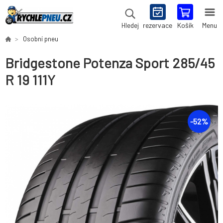
rezervace
Košík
Menu
Hledej
Osobní pneu
Bridgestone Potenza Sport 285/45
R 19 111Y
-
52
%