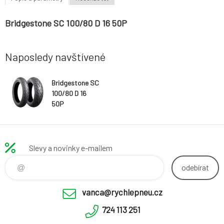
Bridgestone SC 100/80 D 16 50P
Naposledy navštívené
Bridgestone SC
100/80 D 16
50P
Slevy a novinky e-mailem
odebírat
vanca@rychlepneu.cz
724 113 251