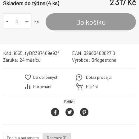
2 317
Kč
Skladem do týdne (4 ks)
-
+
Do košíku
ks
Kód:
i655_tyBR387409e93f
EAN:
3286340802710
Záruka:
24 měsíců
Výrobce:
Bridgestone
Do oblíbených
Dotaz prodejci
Porovnání
Hlídání
Sdílet
Popis a parametry
Recenze (0)