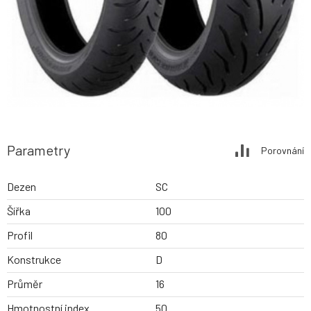
Parametry
Porovnání
Dezen
SC
Šířka
100
Profil
80
Konstrukce
D
Průměr
16
Hmotnostní index
50