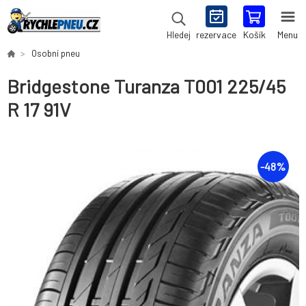
rezervace
Košík
Menu
Hledej
Osobní pneu
Bridgestone Turanza T001 225/45
R 17 91V
-
48
%