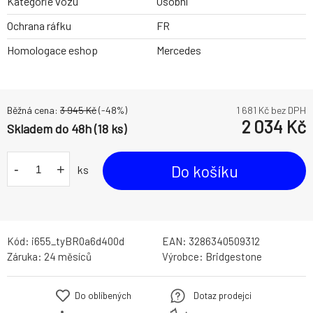
Kategorie vozu
Osobní
Ochrana ráfku
FR
Homologace eshop
Mercedes
Běžná cena:
3 945
Kč
(-
48
%)
1 681
Kč bez DPH
2 034
Kč
Skladem do 48h (18 ks)
-
+
Do košíku
ks
Kód:
i655_tyBR0a6d400d
EAN:
3286340509312
Záruka:
24 měsíců
Výrobce:
Bridgestone
Do oblíbených
Dotaz prodejci