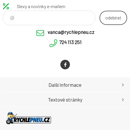
Slevy a novinky e-mailem
odebírat
vanca@rychlepneu.cz
724 113 251
Další informace
Textové stránky