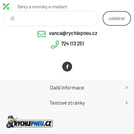
Slevy a novinky e-mailem
odebírat
vanca@rychlepneu.cz
724 113 251
Další informace
Textové stránky