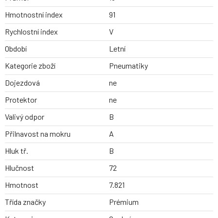
Hmotnostní index
91
Rychlostní index
V
Období
Letní
Kategorie zboží
Pneumatiky
Dojezdová
ne
Protektor
ne
Valivý odpor
B
Přilnavost na mokru
A
Hluk tř.
B
Hlučnost
72
Hmotnost
7.821
Třída značky
Prémium