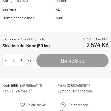
Kategorie vozu
Osobní
Zesílená
XL
Homologace eshop
Audi
Běžná cena:
5 358
Kč
(-
52
%)
2 127
Kč bez DPH
2 574
Kč
Skladem do týdne (50 ks)
-
+
Do košíku
ks
Kód:
i655_tyBR09ce11f6
EAN:
3286341029116
Záruka:
24 měsíců
Výrobce:
Bridgestone
Do oblíbených
Dotaz prodejci