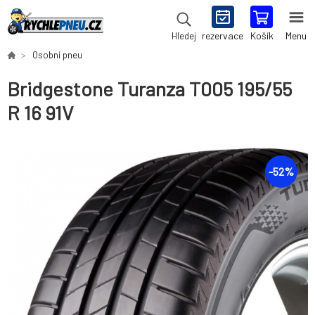
rezervace
Košík
Menu
Hledej
Osobní pneu
Bridgestone Turanza T005 195/55
R 16 91V
-
52
%