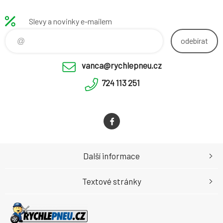
Slevy a novinky e-mailem
odebírat
vanca@rychlepneu.cz
724 113 251
Další informace
Textové stránky