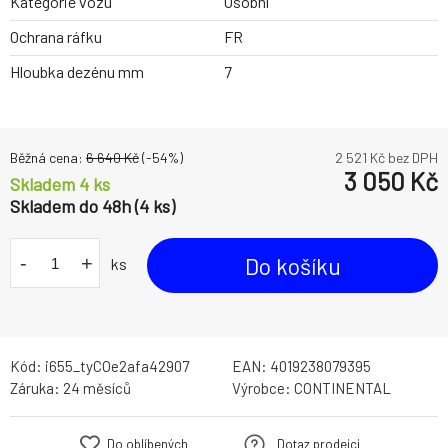
Kategorie vozu
Osobní
Ochrana ráfku
FR
Hloubka dezénu mm
7
Běžná cena:
6 640
Kč
(-
54
%)
2 521
Kč bez DPH
3 050
Kč
Skladem 4 ks
Skladem do 48h (4 ks)
-
+
Do košíku
ks
Kód:
i655_tyCOe2afa42907
EAN:
4019238079395
Záruka:
24 měsíců
Výrobce:
CONTINENTAL
Do oblíbených
Dotaz prodejci