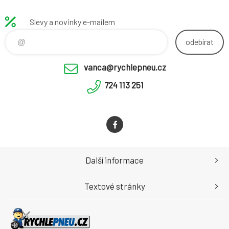
Slevy a novinky e-mailem
odebírat
vanca@rychlepneu.cz
724 113 251
Další informace
Textové stránky