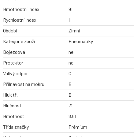
Hmotnostní index
91
Rychlostní index
H
Období
Zimní
Kategorie zboží
Pneumatiky
Dojezdová
ne
Protektor
ne
Valivý odpor
C
Přilnavost na mokru
B
Hluk tř.
B
Hlučnost
71
Hmotnost
8.61
Třída značky
Prémium