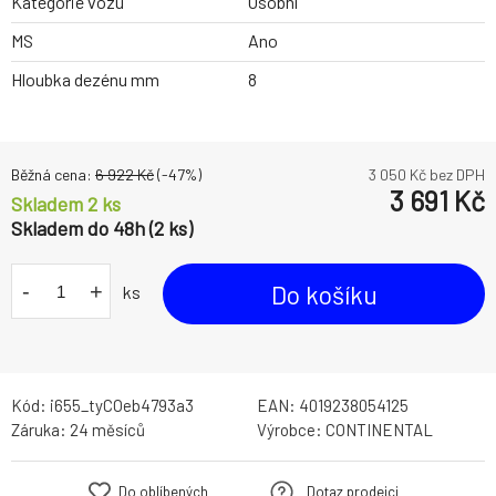
Kategorie vozu
Osobní
MS
Ano
Hloubka dezénu mm
8
Běžná cena:
6 922
Kč
(-
47
%)
3 050
Kč bez DPH
3 691
Kč
Skladem 2 ks
Skladem do 48h (2 ks)
-
+
Do košíku
ks
Kód:
i655_tyCOeb4793a3
EAN:
4019238054125
Záruka:
24 měsíců
Výrobce:
CONTINENTAL
Do oblíbených
Dotaz prodejci